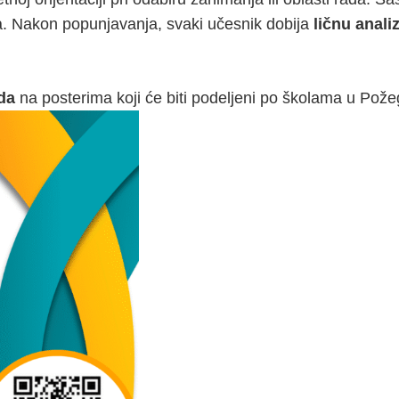
a. Nakon popunjavanja, svaki učesnik dobija
ličnu anali
da
na posterima koji će biti podeljeni po školama u Požegi