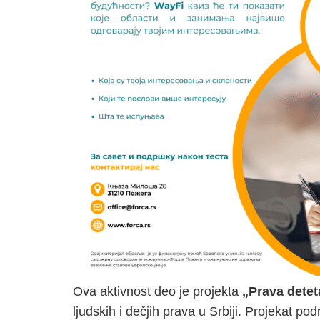
Ova aktivnost deo je projekta
„Prava detet
ljudskih i dečjih prava u Srbiji. Projekat po