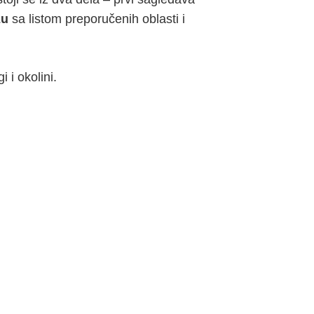
zu
sa listom preporučenih oblasti i
 i okolini.