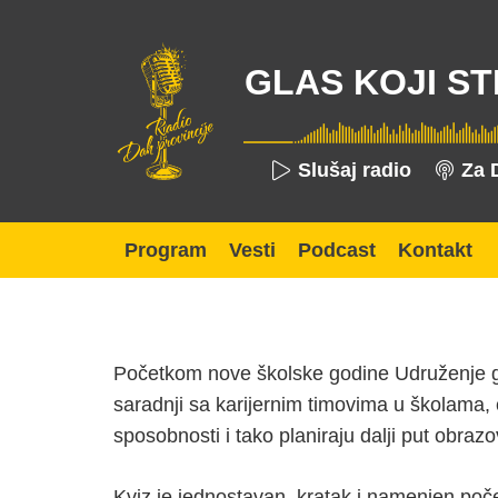
GLAS KOJI ST
Slušaj radio
Za 
Program
Vesti
Podcast
Kontakt
Početkom nove školske godine Udruženje
saradnji sa karijernim timovima u školama, 
sposobnosti i tako planiraju dalji put obrazo
Kviz je jednostavan, kratak i namenjen početn