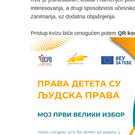
interesovanja, a drugi sposobnosti učesnik
zanimanja, uz dodatna objašnjenja.
Pristup kvizu biće omogućen putem
QR ko