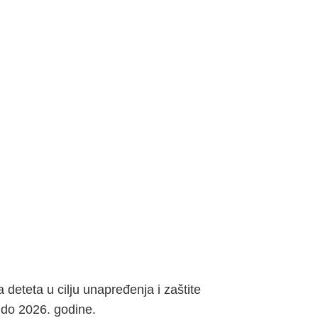
a deteta u cilju unapređenja i zaštite
. do 2026. godine.