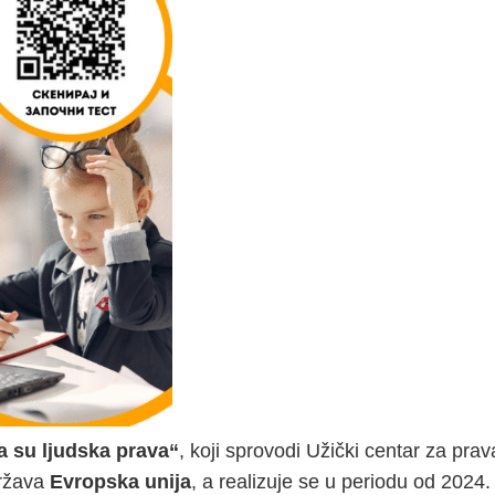
a su ljudska prava“
, koji sprovodi Užički centar za prav
država
Evropska unija
, a realizuje se u periodu od 2024