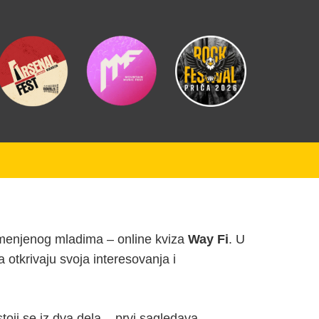
amenjenog mladima – online kviza
Way Fi
. U
 otkrivaju svoja interesovanja i
stoji se iz dva dela – prvi sagledava