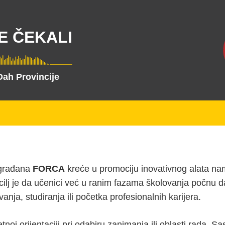
E ČEKALI
Dah Provincije
 građana
FORCA
kreće u promociju inovativnog alata n
cilj je da učenici već u ranim fazama školovanja počnu da
vanja, studiranja ili početka profesionalnih karijera.
oj orijentaciji pri odabiru zanimanja ili oblasti rada. Sa