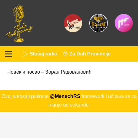
Slušaj radio
Za Dah Provincije
Човек и посао – Зоран Радовановић
Ovaj websajt pokreće
@MenschRS
framework i učitava se za
manje od sekunde.