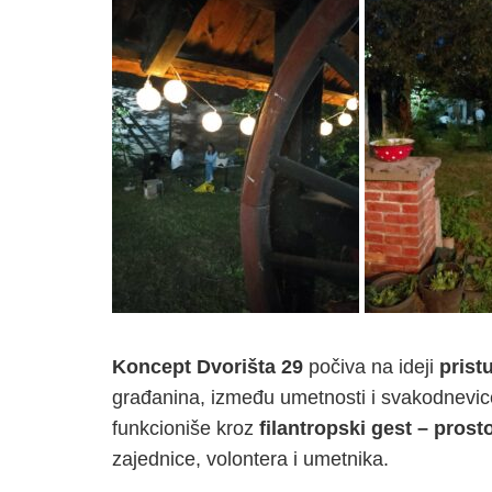
Koncept Dvorišta 29
počiva na ideji
prist
građanina, između umetnosti i svakodnevice
funkcioniše kroz
filantropski gest – prost
zajednice, volontera i umetnika.