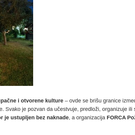
upačne i otvorene kulture
– ovde se brišu granice između
. Svako je pozvan da učestvuje, predloži, organizuje il
or je ustupljen bez naknade
, a organizacija
FORCA Po