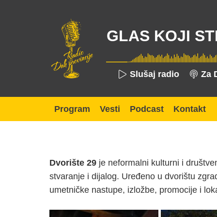
GLAS KOJI ST
Slušaj radio
Za 
Program
Vesti
Podcast
Kontakt
Dvorište 29
je neformalni kulturni i društv
stvaranje i dijalog. Uređeno u dvorištu zgra
umetničke nastupe, izložbe, promocije i lokal