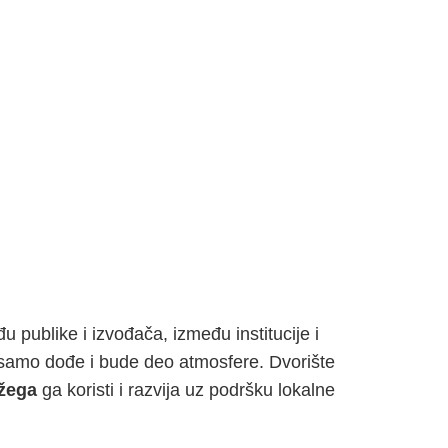
 publike i izvođača, između institucije i
i samo dođe i bude deo atmosfere. Dvorište
žega
ga koristi i razvija uz podršku lokalne