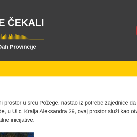
E ČEKALI
Dah Provincije
eni prostor u srcu Požege, nastao iz potrebe zajednice d
de, u Ulici Kralja Aleksandra 29, ovaj prostor služi kao 
ne inicijative.