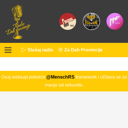
Slušaj radio
Za Dah Provincije
Ovaj websajt pokreće
@MenschRS
framework i učitava se za
manje od sekunde.