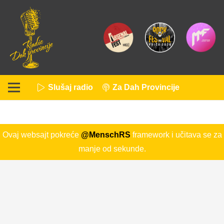
Slušaj radio
Za Dah Provincije
Ovaj websajt pokreće
@MenschRS
framework i učitava se za
manje od sekunde.