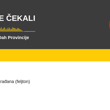
E ČEKALI
Dah Provincije
ađana (feljton)