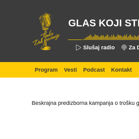
GLAS KOJI ST
Slušaj radio
Za 
Program
Vesti
Podcast
Kontakt
Beskrajna predizborna kampanja o trošku gr