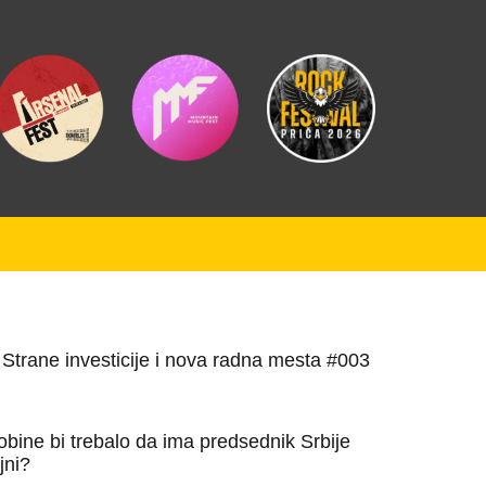
rane investicije i nova radna mesta #003
bine bi trebalo da ima predsednik Srbije
jni?