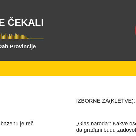
E ČEKALI
Dah Provincije
IZBORNE ZA(KLETVE): St
 bazenu je reč
„Glas naroda“: Kakve oso
da građani budu zadovol