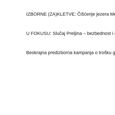
IZBORNE (ZA)KLETVE: Čišćenje jezera Me
U FOKUSU: Slučaj Preljina – bezbednost i 
Beskrajna predizborna kampanja o trošku gr