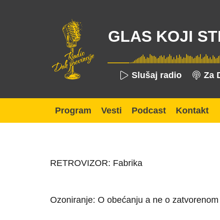
GLAS KOJI ST
Slušaj radio
Za 
Program
Vesti
Podcast
Kontakt
RETROVIZOR: Fabrika
Ozoniranje: O obećanju a ne o zatvorenom