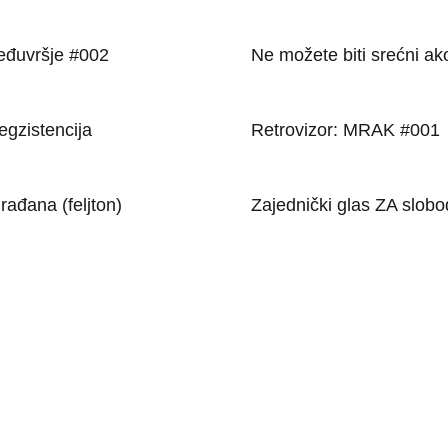
đuvršje #002
Ne možete biti srećni ak
egzistencija
Retrovizor: MRAK #001
ađana (feljton)
Zajednički glas ZA slob