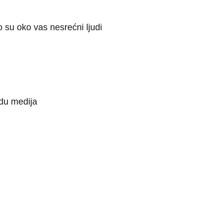
o su oko vas nesrećni ljudi
odu medija