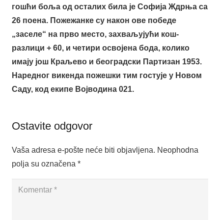
гошћи боља од осталих била је Софија Ждрња са
26 поена. Пожежанке су након ове победе
„заселе“ на прво место, захваљујући кош-
разлици + 60, и четири освојена бода, колико
имају још Краљево и београдски Партизан 1953.
Наредног викенда пожешки тим гостује у Новом
Саду, код екипе Војводина 021.
Ostavite odgovor
Vaša adresa e-pošte neće biti objavljena.
Neophodna
polja su označena
*