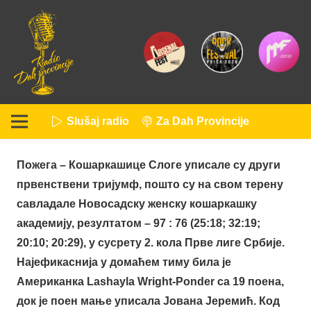
Slušaj radio
Za Dah Provincije
Пожега – Кошаркашице Слоге уписале су други
првенствени тријумф, пошто су на свом терену
савладале Новосадску женску кошаркашку
академију, резултатом – 97 : 76 (25:18; 32:19;
20:10; 20:29), у сусрету 2. кола Прве лиге Србије.
Најефикаснија у домаћем тиму била је
Американка
Lashayla
Wright-Ponder са 19 поена,
док је поен мање уписала Јована Јеремић. Код