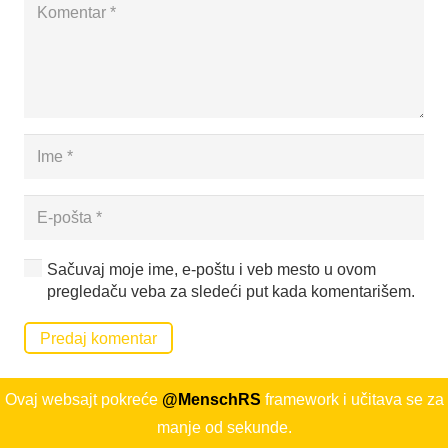
Sačuvaj moje ime, e-poštu i veb mesto u ovom
pregledaču veba za sledeći put kada komentarišem.
Predaj komentar
Ovaj websajt pokreće
@MenschRS
framework i učitava se za
manje od sekunde.