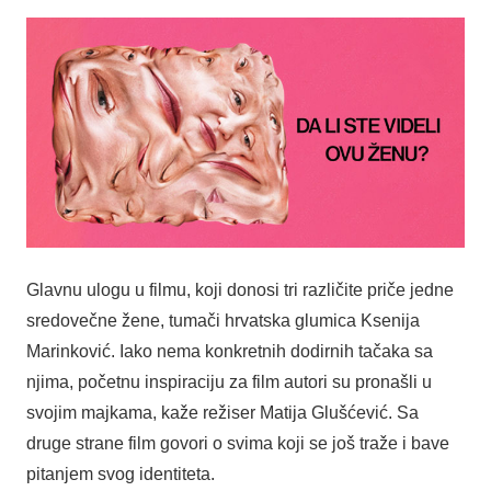
Glavnu ulogu u filmu, koji donosi tri različite priče jedne
sredovečne žene, tumači hrvatska glumica Ksenija
Marinković. Iako nema konkretnih dodirnih tačaka sa
njima, početnu inspiraciju za film autori su pronašli u
svojim majkama, kaže režiser Matija Glušćević. Sa
druge strane film govori o svima koji se još traže i bave
pitanjem svog identiteta.