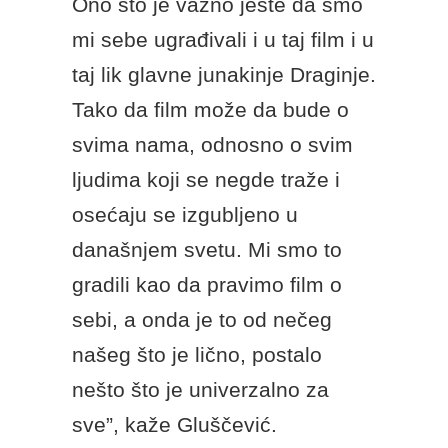
Ono što je važno jeste da smo
mi sebe ugrađivali i u taj film i u
taj lik glavne junakinje Draginje.
Tako da film može da bude o
svima nama, odnosno o svim
ljudima koji se negde traže i
osećaju se izgubljeno u
današnjem svetu. Mi smo to
gradili kao da pravimo film o
sebi, a onda je to od nečeg
našeg što je lično, postalo
nešto što je univerzalno za
sve”, kaže Gluščević.