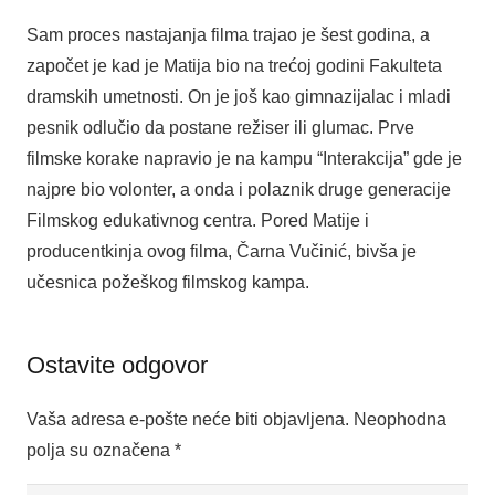
Sam proces nastajanja filma trajao je šest godina, a
započet je kad je Matija bio na trećoj godini Fakulteta
dramskih umetnosti. On je još kao gimnazijalac i mladi
pesnik odlučio da postane režiser ili glumac. Prve
filmske korake napravio je na kampu “Interakcija” gde je
najpre bio volonter, a onda i polaznik druge generacije
Filmskog edukativnog centra. Pored Matije i
producentkinja ovog filma, Čarna Vučinić, bivša je
učesnica požeškog filmskog kampa.
Ostavite odgovor
Vaša adresa e-pošte neće biti objavljena.
Neophodna
polja su označena
*