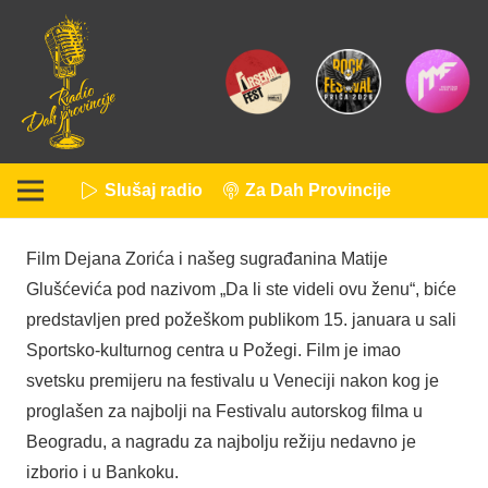
Slušaj radio
Za Dah Provincije
Film Dejana Zorića i našeg sugrađanina Matije
Glušćevića pod nazivom „Da li ste videli ovu ženu“, biće
predstavljen pred požeškom publikom 15. januara u sali
Sportsko-kulturnog centra u Požegi. Film je imao
svetsku premijeru na festivalu u Veneciji nakon kog je
proglašen za najbolji na Festivalu autorskog filma u
Beogradu, a nagradu za najbolju režiju nedavno je
izborio i u Bankoku.