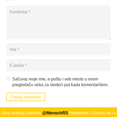
Sačuvaj moje ime, e-poštu i veb mesto u ovom
pregledaču veba za sledeći put kada komentarišem.
Predaj komentar
Ovaj websajt pokreće
@MenschRS
framework i učitava se za