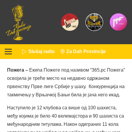
Slušaj radio
Za Dah Provincije
Пожега –
Екипа Пожеге под називом “365.рс Пожега”
освојила је треће место на недавно одржаном
првенству Прве лиге Србије у шаху. Конкуренција на
такмичењу у Врњачкој Бањи била је јача него икад.
Наступило је 12 клубова са више од 100 шахиста,
међу којима је било 40 велемајстора и 90 шахиста са
међународним титулама. Након одиграних 11 кола