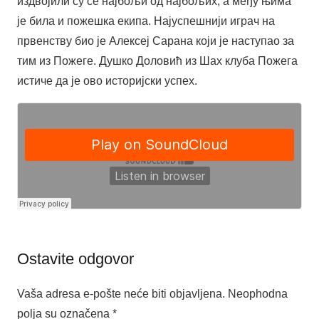
издвојили су се најбољи од најбољих, а међу њима
је била и пожешка екипа. Најуспешнији играч на
првенству био је Алексеј Сарана који је наступао за
тим из Пожеге. Душко Доловић из Шах клуба Пожега
истиче да је ово историјски успех.
Ostavite odgovor
Vaša adresa e-pošte neće biti objavljena.
Neophodna
polja su označena
*