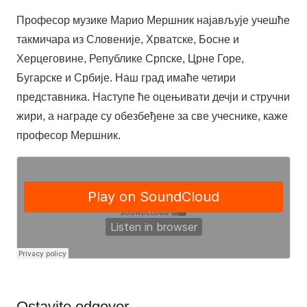
Професор музике Марио Мершник најављује учешће
такмичара из Словеније, Хрватске, Босне и
Херцеговине, Републике Српске, Црне Горе,
Бугарске и Србије. Наш град имаће четири
представника. Наступе ће оцењивати дечји и стручни
жири, а награде су обезбеђене за све учеснике, каже
професор Мершник.
Ostavite odgovor