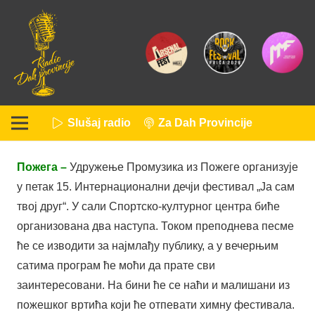
Slušaj radio
Za Dah Provincije
Пожега –
Удружење Промузика из Пожеге организује
у петак 15. Интернационални дечји фестивал „Ја сам
твој друг“. У сали Спортско-културног центра биће
организована два наступа. Током преподнева песме
ће се изводити за најмлађу публику, а у вечерњим
сатима програм ће моћи да прате сви
заинтересовани. На бини ће се наћи и малишани из
пожешког вртића који ће отпевати химну фестивала.