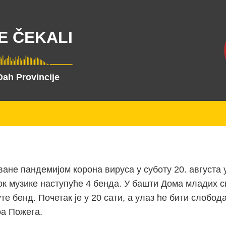
E ČEKALI
Dah Provincije
ане пандемијом корона вируса у суботу 20. августа
к музике наступуће 4 бенда. У башти Дома младих 
те бенд. Почетак је у 20 сати, а улаз ће бити слобо
ра Пожега.