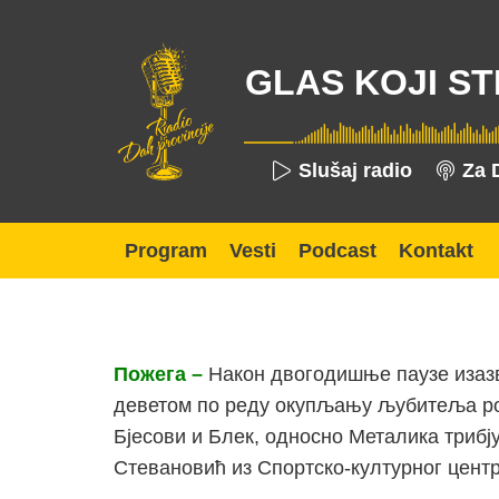
GLAS KOJI ST
Slušaj radio
Za 
Program
Vesti
Podcast
Kontakt
Пожега –
Након двогодишње паузе изазв
деветом по реду окупљању љубитеља ро
Бјесови и Блек, односно Металика трибју
Стевановић из Спортско-културног цент