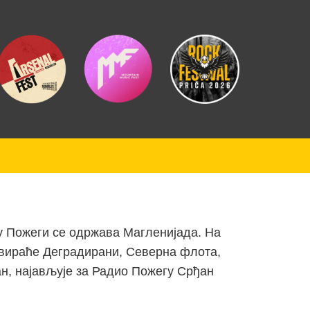
 у Пожеги се одржава Магленијада. На
свираће Деградирани, Северна флота,
дан, најављује за Радио Пожегу Срђан