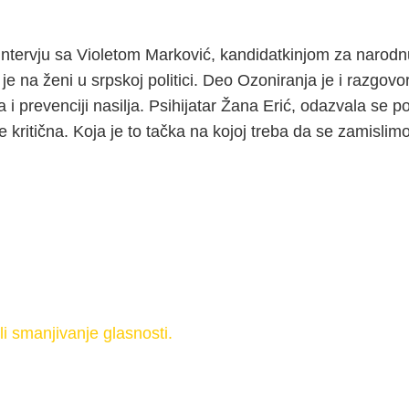
tervju sa Violetom Marković, kandidatkinjom za narodnu 
 je na ženi u srpskoj politici. Deo Ozoniranja je i razgo
 prevenciji nasilja. Psihijatar Žana Erić, odazvala se p
kritična. Koja je to tačka na kojoj treba da se zamislim
li smanjivanje glasnosti.