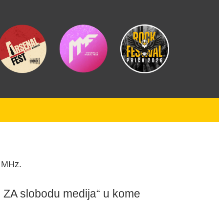
3 MHz.
as ZA slobodu medija“ u kome