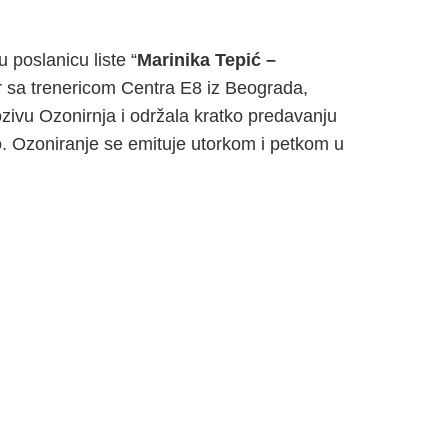
poslanicu liste “
Marinika Tepić –
vor sa trenericom Centra E8 iz Beograda,
ozivu Ozonirnja i održala kratko predavanju
o. Ozoniranje se emituje utorkom i petkom u