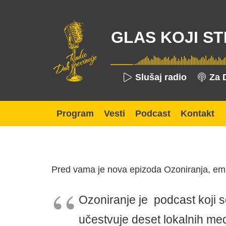
GLAS KOJI ST
Slušaj radio
Za 
Program
Vesti
Podcast
Kontakt
Pred vama je nova epizoda Ozoniranja, emi
Ozoniranje je podcast koji s
učestvuje deset lokalnih me