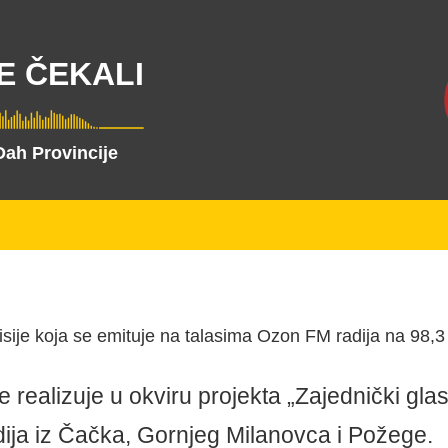
E ČEKALI
Dah Provincije
sije koja se emituje na talasima Ozon FM radija na 98,
e realizuje u okviru projekta „Zajednički gl
dija iz Čačka, Gornjeg Milanovca i Požege.