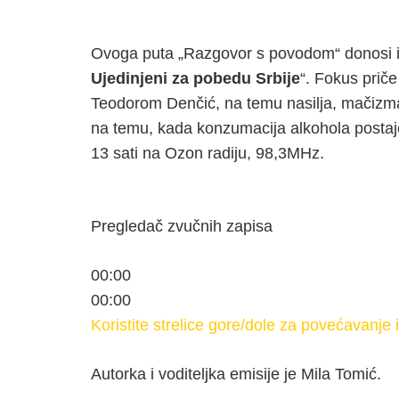
Ovoga puta „
Razgovor s povodom“ donosi in
Ujedinjeni za pobedu Srbije
“. Fokus priče
Teodorom Denčić, na temu nasilja, mačizma i
na temu, kada konzumacija alkohola postaje 
13 sati na Ozon radiju, 98,3MHz.
Pregledač zvučnih zapisa
00:00
00:00
Koristite strelice gore/dole za povećavanje i
Autorka i voditeljka emisije je Mila Tomić.