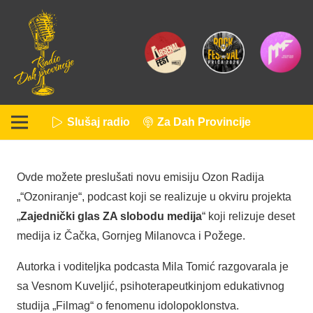
Slušaj radio
Za Dah Provincije
Ovde možete preslušati novu emisiju Ozon Radija
„“Ozoniranje“, podcast koji se realizuje u okviru projekta
„
Zajednički glas ZA slobodu medija
“ koji relizuje deset
medija iz Čačka, Gornjeg Milanovca i Požege.
Autorka i voditeljka podcasta Mila Tomić razgovarala je
sa Vesnom Kuveljić, psihoterapeutkinjom edukativnog
studija „Filmag“ o fenomenu idolopoklonstva.