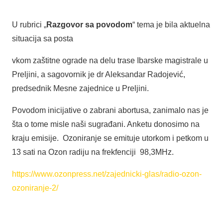
U rubrici „
Razgovor sa povodom
“ tema je bila aktuelna
situacija sa posta
vkom zaštitne ograde na delu trase Ibarske magistrale u
Preljini, a sagovornik je dr Aleksandar Radojević,
predsednik Mesne zajednice u Preljini.
Povodom inicijative o zabrani abortusa, zanimalo nas je
šta o tome misle naši sugrađani. Anketu donosimo na
kraju emisije. Ozoniranje se emituje utorkom i petkom u
13 sati na Ozon radiju na frekfenciji 98,3MHz.
https://www.ozonpress.net/zajednicki-glas/radio-ozon-
ozoniranje-2/