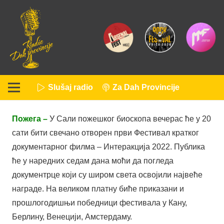
Slušaj radio
Za Dah Provincije
Пожега –
У Сали пожешког биоскопа вечерас ће у 20
сати бити свечано отворен први Фестивал кратког
документарног филма – Интеракција 2022. Публика
ће у наредних седам дана моћи да погледа
документрце који су широм света освојили највеће
награде. На великом платну биће приказани и
прошлогодишњи победници фестивала у Кану,
Берлину, Венецији, Амстердаму.