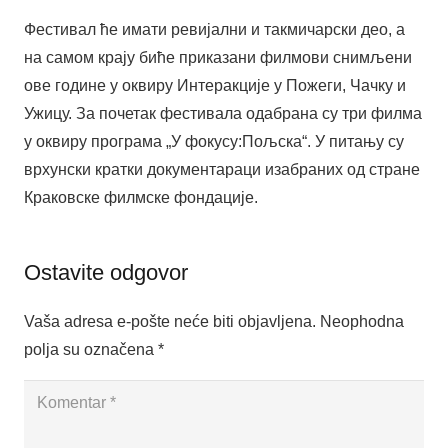
Фестивал ће имати ревијални и такмичарски део, а
на самом крају биће приказани филмови снимљени
ове године у оквиру Интеракције у Пожеги, Чачку и
Ужицу. За почетак фестивала одабрана су три филма
у оквиру програма „У фокусу:Пољска“. У питању су
врхунски кратки документараци изабраних од стране
Краковске филмске фондације.
Ostavite odgovor
Vaša adresa e-pošte neće biti objavljena.
Neophodna
polja su označena
*